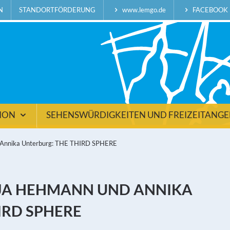
N
STANDORTFÖRDERUNG
www.lemgo.de
FACEBOOK
TION
SEHENSWÜRDIGKEITEN UND FREIZEITANG
d Annika Unterburg: THE THIRD SPHERE
NJA HEHMANN UND ANNIKA
IRD SPHERE