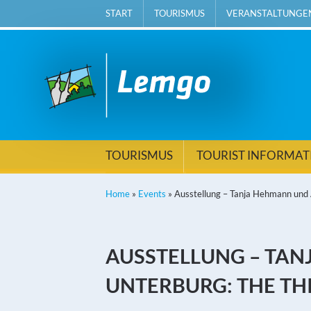
START
TOURISMUS
VERANSTALTUNGE
TOURISMUS
TOURIST INFORMA
Home
»
Events
»
Ausstellung – Tanja Hehmann un
AUSSTELLUNG – TA
UNTERBURG: THE TH