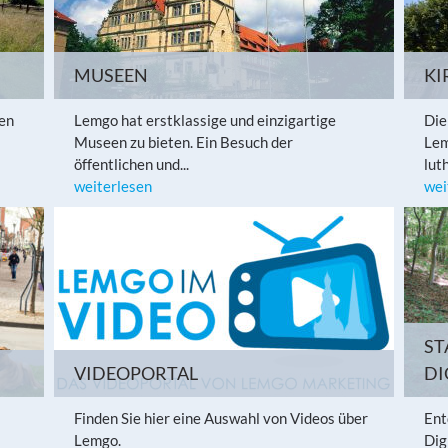
MUSEEN
KI
ten
Lemgo hat erstklassige und einzigartige
Die
Museen zu bieten. Ein Besuch der
Lem
öffentlichen und...
lut
weiterlesen
wei
ST
VIDEOPORTAL
DI
Finden Sie hier eine Auswahl von Videos über
Ent
Lemgo.
Dig