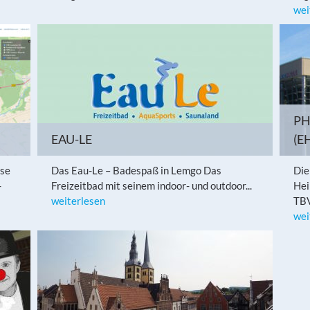
wei
PH
EAU-LE
(E
rse
Das Eau-Le – Badespaß in Lemgo Das
Die
-
Freizeitbad mit seinem indoor- und outdoor...
Hei
weiterlesen
TBV
wei