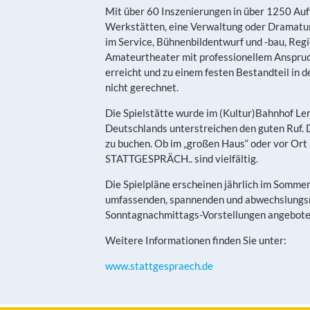
Mit über 60 Inszenierungen in über 1250 Auffü
Werkstätten, eine Verwaltung oder Dramaturg
im Service, Bühnenbildentwurf und -bau, Reg
Amateurtheater mit professionellem Anspruch 
erreicht und zu einem festen Bestandteil in
nicht gerechnet.
Die Spielstätte wurde im (Kultur)Bahnhof Lem
Deutschlands unterstreichen den guten Ruf. D
zu buchen. Ob im „großen Haus“ oder vor Ort 
STATTGESPRÄCH.. sind vielfältig.
Die Spielpläne erscheinen jährlich im Sommer 
umfassenden, spannenden und abwechslungsre
Sonntagnachmittags-Vorstellungen angeboten
Weitere Informationen finden Sie unter:
www.stattgespraech.de