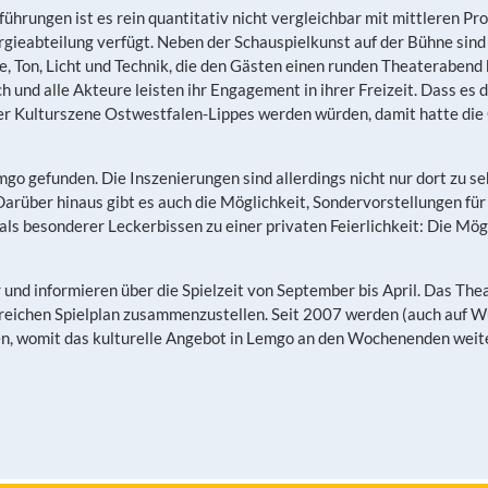
hrungen ist es rein quantitativ nicht vergleichbar mit mittleren Prof
ieabteilung verfügt. Neben der Schauspielkunst auf der Bühne sind e
ie, Ton, Licht und Technik, die den Gästen einen runden Theaterabe
und alle Akteure leisten ihr Engagement in ihrer Freizeit. Dass es 
 der Kulturszene Ostwestfalen-Lippes werden würden, damit hatte die
go gefunden. Die Inszenierungen sind allerdings nicht nur dort zu s
arüber hinaus gibt es auch die Möglichkeit, Sondervorstellungen fü
als besonderer Leckerbissen zu einer privaten Feierlichkeit: Die Mö
und informieren über die Spielzeit von September bis April. Das Thea
ichen Spielplan zusammenzustellen. Seit 2007 werden (auch auf Wun
, womit das kulturelle Angebot in Lemgo an den Wochenenden weiter