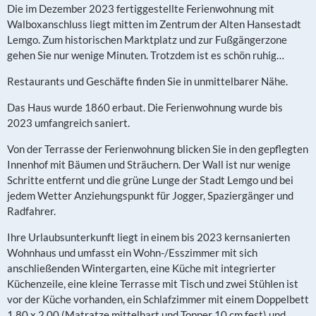
Die im Dezember 2023 fertiggestellte Ferienwohnung mit
Walboxanschluss liegt mitten im Zentrum der Alten Hansestadt
Lemgo. Zum historischen Marktplatz und zur Fußgängerzone
gehen Sie nur wenige Minuten. Trotzdem ist es schön ruhig…
Restaurants und Geschäfte finden Sie in unmittelbarer Nähe.
Das Haus wurde 1860 erbaut. Die Ferienwohnung wurde bis
2023 umfangreich saniert.
Von der Terrasse der Ferienwohnung blicken Sie in den gepflegten
Innenhof mit Bäumen und Sträuchern. Der Wall ist nur wenige
Schritte entfernt und die grüne Lunge der Stadt Lemgo und bei
jedem Wetter Anziehungspunkt für Jogger, Spaziergänger und
Radfahrer.
Ihre Urlaubsunterkunft liegt in einem bis 2023 kernsanierten
Wohnhaus und umfasst ein Wohn-/Esszimmer mit sich
anschließenden Wintergarten, eine Küche mit integrierter
Küchenzeile, eine kleine Terrasse mit Tisch und zwei Stühlen ist
vor der Küche vorhanden, ein Schlafzimmer mit einem Doppelbett
1,80 x 2,00 (Matratze mittelhart und Topper 10 cm fest) und