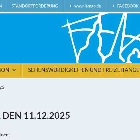
N
STANDORTFÖRDERUNG
www.lemgo.de
FACEBOOK
TION
SEHENSWÜRDIGKEITEN UND FREIZEITANG
025
DEN 11.12.2025
räsent