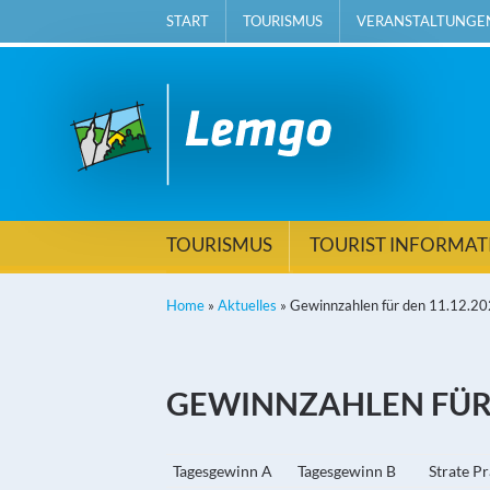
START
TOURISMUS
VERANSTALTUNGE
TOURISMUS
TOURIST INFORMA
Home
»
Aktuelles
»
Gewinnzahlen für den 11.12.2
GEWINNZAHLEN FÜR 
Tagesgewinn A
Tagesgewinn B
Strate P