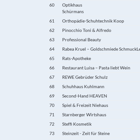
60
Optikhaus
Schürmans
61
Orthopädie-Schuhtechnik Koop
62
Pinocchio Toni & Alfredo
63
Professional Beauty
64
Rabea Kruel – Goldschmiede SchmuckL
65
Rats-Apotheke
66
Restaurant Luisa – Pasta liebt Wein
67
REWE Gebrüder Schulz
68
Schuhhaus Kuhlmann
69
Second-Hand HEAVEN
70
Spiel & Freizeit Niehaus
71
Starnberger Wirtshaus
72
Steffi Kosmetik
73
Steinzeit - Zeit für Steine