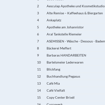
2
Aesculap Apotheke und Kosmetikstudio
3
Alte Remise – Kaffeehaus & Biergarten
4
Ankaplatz
5
Apotheke am Johannistor
6
Aral Tankstelle Riemeier
7
ASEMISSEN - Wäsche - Dessous - Bade
8
Bäckerei Meffert
9
Barbaras HANDARBEITEN
10
Bartelsmeier Lederwaren
11
Blickfang
12
Buchhandlung Pegasus
13
Café Mia
14
Café Vielfalt
15
Copy Center Brixél
16
Currywerk