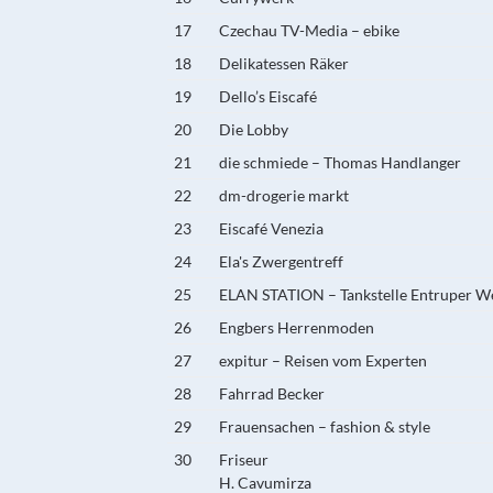
17
Czechau TV-Media – ebike
18
Delikatessen Räker
19
Dello’s Eiscafé
20
Die Lobby
21
die schmiede – Thomas Handlanger
22
dm-drogerie markt
23
Eiscafé Venezia
24
Ela's Zwergentreff
25
ELAN STATION – Tankstelle Entruper W
26
Engbers Herrenmoden
27
expitur – Reisen vom Experten
28
Fahrrad Becker
29
Frauensachen – fashion & style
30
Friseur
H. Cavumirza