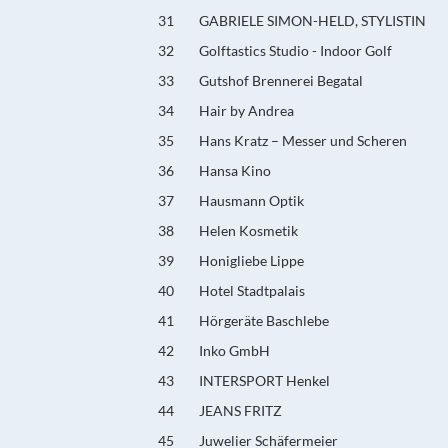
31
GABRIELE SIMON-HELD, STYLISTIN
32
Golftastics Studio - Indoor Golf
33
Gutshof Brennerei Begatal
34
Hair by Andrea
35
Hans Kratz – Messer und Scheren
36
Hansa Kino
37
Hausmann Optik
38
Helen Kosmetik
39
Honigliebe Lippe
40
Hotel Stadtpalais
41
Hörgeräte Baschlebe
42
Inko GmbH
43
INTERSPORT Henkel
44
JEANS FRITZ
45
Juwelier Schäfermeier