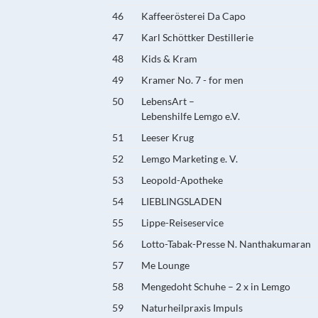
46
Kaffeerösterei Da Capo
47
Karl Schöttker Destillerie
48
Kids & Kram
49
Kramer No. 7 - for men
50
LebensArt –
Lebenshilfe Lemgo e.V.
51
Leeser Krug
52
Lemgo Marketing e. V.
53
Leopold-Apotheke
54
LIEBLINGSLADEN
55
Lippe-Reiseservice
56
Lotto-Tabak-Presse N. Nanthakumaran
57
Me Lounge
58
Mengedoht Schuhe – 2 x in Lemgo
59
Naturheilpraxis Impuls