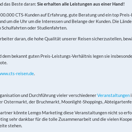
nd das Beste daran:
Sie erhalten alle Leistungen aus einer Hand!
u 200.000 CTS-Kunden auf Erfahrung, gute Beratung und ein top Preis
nd um die Uhr um die Interessen und Belange der Kunden. Die Länder
n Schulfahrten oder Studienfahrten.
beiter daran, die hohe Qualität unserer Reisen sicherzustellen, be
d dem bekannt guten Preis-Leistungs-Verhältnis legen sie insbesond
ote.
www.cts-reisen.de
.
anisation und Durchführung vieler verschiedener
Veranstaltungen
i
er Ostermarkt, der Bruchmarkt, Moonlight-Shoppings, Abteigartenfe
rtner könnte Lemgo Marketing diese Veranstaltungen nicht so erfolg
ng sehr dankbar für die tolle Zusammenarbeit und die vielen Kooper
ite stehen.