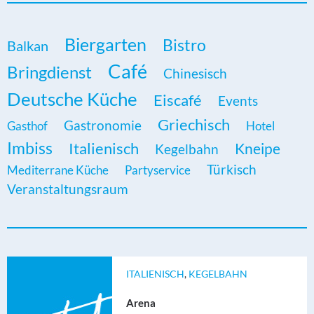
Biergarten
Bistro
Balkan
Café
Bringdienst
Chinesisch
Deutsche Küche
Eiscafé
Events
Griechisch
Gastronomie
Gasthof
Hotel
Imbiss
Italienisch
Kneipe
Kegelbahn
Türkisch
Mediterrane Küche
Partyservice
Veranstaltungsraum
ITALIENISCH
,
KEGELBAHN
Arena